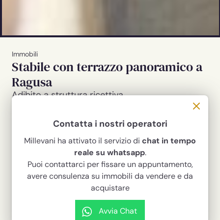
Immobili
Stabile con terrazzo panoramico a
Ragusa
Adibito a struttura ricettiva
190.000 €
Contatta i nostri operatori
Codice
1195
Millevani ha attivato il servizio di
chat in tempo
reale su whatsapp
.
tipologia
contratto
Puoi contattarci per fissare un appuntamento,
Palazzo / Stabile
Vendita
avere consulenza su immobili da vendere e da
superficie casa
locali
acquistare
180 m²
8
camere
bagni
Avvia Chat
3
3