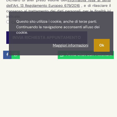
Dichiaro di aver preso visione dell'
informativa resa ai sensi
dell’Art. 13 Regolamento Europeo 679/2016
, e di rilasciare il
consenso al trattamento dei dati personali, per le finalità ivi
indicate.
Questo sito utilizza i cookie, anche di terze parti.
Consento
Non consento
Continuando la navigazione acconsenti all'uso dei
cookie.
INVIA RICHIESTA APPUNTAMENTO
Maggiori informazioni
Ok
Avvia chat con Millevani
Millevani Imm
LA TUA AGENZIA IMMOBILIARE
Millevani è l’agenzia immobiliare di riferimento per
chi cerca soluzioni residenziali o commerciali in