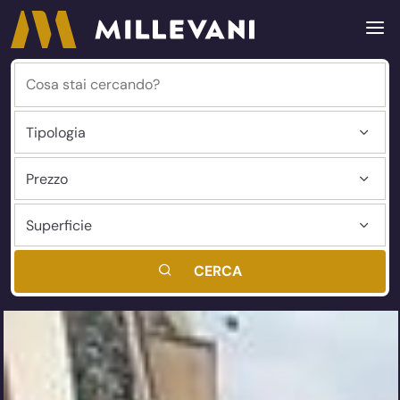
CERCA
Millevani