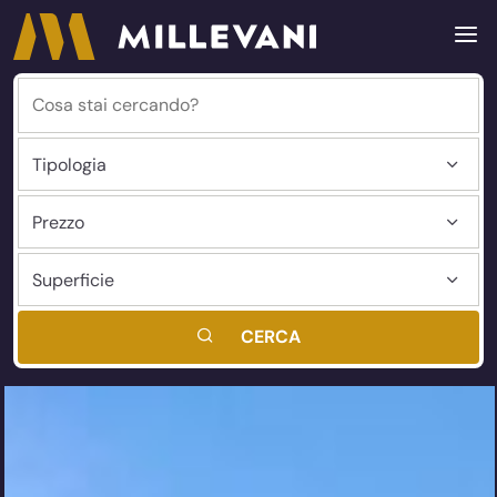
CERCA
Millevani