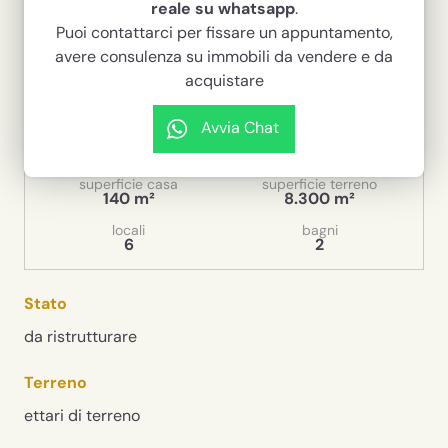
Bartolomeo
reale su whatsapp
.
Puoi contattarci per fissare un appuntamento,
135.000 €
avere consulenza su immobili da vendere e da
acquistare
Codice
1059
Avvia Chat
tipologia
contratto
Rustico / Casale
Vendita
superficie casa
superficie terreno
140 m²
8.300 m²
locali
bagni
6
2
Stato
da ristrutturare
Terreno
ettari di terreno