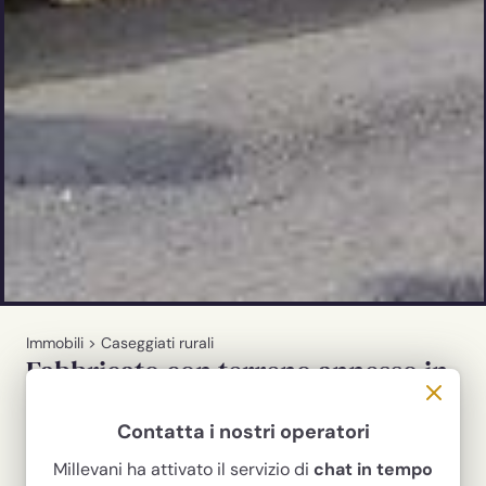
Immobili
>
Caseggiati rurali
Fabbricato con terreno annesso in
posizione panoramica in Via
Contatta i nostri operatori
Guadagna a Scicli
situato nei pressi del quartiere di San
Millevani ha attivato il servizio di
chat in tempo