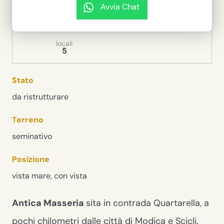
Rustico / Casale
Vendita
Avvia Chat
superficie casa
superficie terreno
300 m²
80.000 m²
locali
5
Stato
da ristrutturare
Terreno
seminativo
Posizione
vista mare, con vista
Antica Masseria
sita in contrada Quartarella, a
pochi chilometri dalle città di Modica e Scicli.