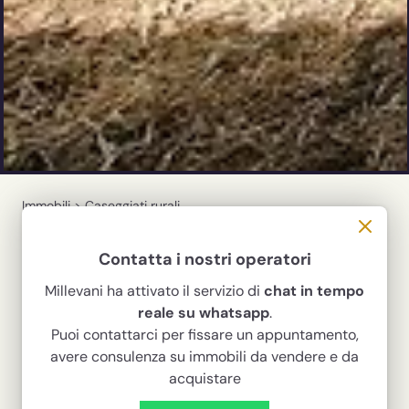
Immobili
>
Caseggiati rurali
Antico Casale in contrada
Quartarella, Modica
Contatta i nostri operatori
Con vista panoramica sul mare
Millevani ha attivato il servizio di
chat in tempo
reale su whatsapp
.
380.000 €
Puoi contattarci per fissare un appuntamento,
Codice
765
avere consulenza su immobili da vendere e da
acquistare
tipologia
contratto