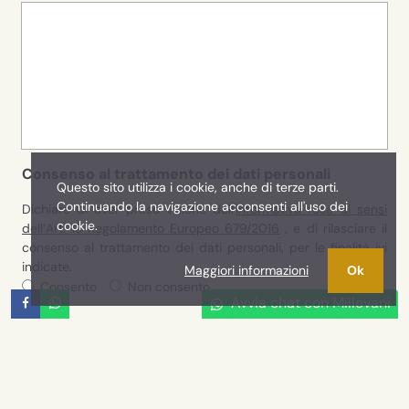
Consenso al trattamento dei dati personali
Questo sito utilizza i cookie, anche di terze parti.
Continuando la navigazione acconsenti all'uso dei
Dichiaro di aver preso visione dell'
informativa resa ai sensi
cookie.
dell’Art. 13 Regolamento Europeo 679/2016
, e di rilasciare il
consenso al trattamento dei dati personali, per le finalità ivi
indicate.
Maggiori informazioni
Ok
Consento
Non consento
Avvia chat con Millevani
INVIA RICHIESTA APPUNTAMENTO