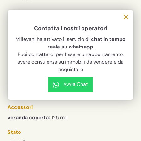
1.650.000 €
Codice
283
Contatta i nostri operatori
Millevani ha attivato il servizio di
chat in tempo
tipologia
contratto
Villa
Vendita
reale su whatsapp
.
Puoi contattarci per fissare un appuntamento,
superficie casa
superficie terreno
580 m²
15.000 m²
avere consulenza su immobili da vendere e da
acquistare
locali
camere
21
13
Avvia Chat
bagni
14
Accessori
veranda coperta:
125 mq
Stato