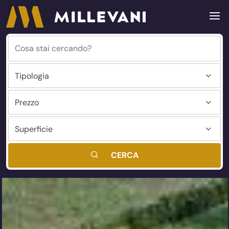
CERCA
Millevani